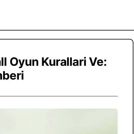
l Oyun Kurallari Ve:
beri