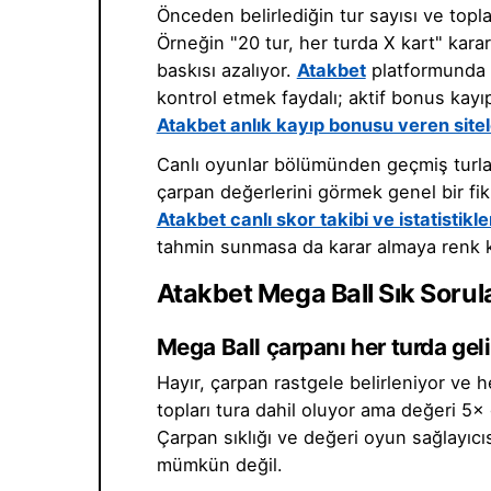
Önceden belirlediğin tur sayısı ve top
Örneğin "20 tur, her turda X kart" karar
baskısı azalıyor.
Atakbet
platformunda a
kontrol etmek faydalı; aktif bonus kayı
Atakbet anlık kayıp bonusu veren sitel
Canlı oyunlar bölümünden geçmiş turlar
çarpan değerlerini görmek genel bir fikir
Atakbet canlı skor takibi ve istatistikle
tahmin sunmasa da karar almaya renk k
Atakbet Mega Ball Sık Sorul
Mega Ball çarpanı her turda geli
Hayır, çarpan rastgele belirleniyor ve
topları tura dahil oluyor ama değeri 5×
Çarpan sıklığı ve değeri oyun sağlayıcı
mümkün değil.