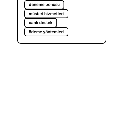
deneme bonusu
müşteri hizmetleri
canlı destek
ödeme yöntemleri