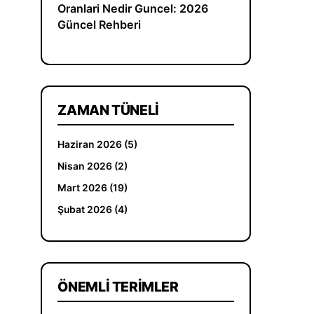
Oranlari Nedir Guncel: 2026
Güncel Rehberi
ZAMAN TÜNELI
Haziran 2026 (5)
Nisan 2026 (2)
Mart 2026 (19)
Şubat 2026 (4)
ÖNEMLI TERIMLER