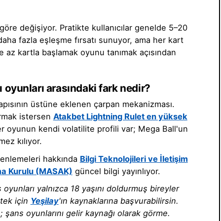
öre değişiyor. Pratikte kullanıcılar genelde 5–20
 daha fazla eşleşme fırsatı sunuyor, ama her kart
de az kartla başlamak oyunu tanımak açısından
ı oyunları arasındaki fark nedir?
ı yapısının üstüne eklenen çarpan mekanizması.
tırmak istersen
Atakbet Lightning Rulet en yüksek
r oyunun kendi volatilite profili var; Mega Ball'un
ez kılıyor.
zenlemeleri hakkında
Bilgi Teknolojileri ve İletişim
rma Kurulu (MASAK)
güncel bilgi yayınlıyor.
oyunları yalnızca 18 yaşını doldurmuş bireyler
tek için
Yeşilay
'ın kaynaklarına başvurabilirsin.
u; şans oyunlarını gelir kaynağı olarak görme.