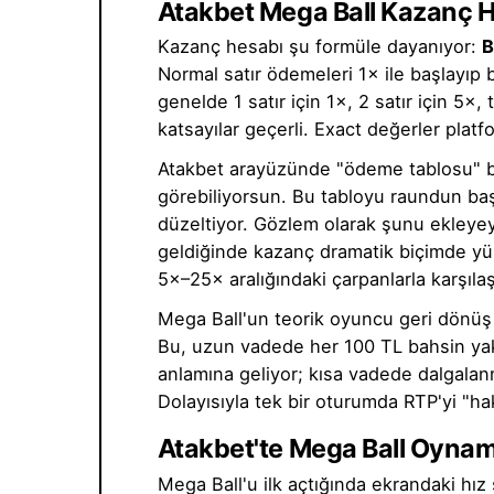
Atakbet Mega Ball Kazanç 
Kazanç hesabı şu formüle dayanıyor:
B
Normal satır ödemeleri 1× ile başlayıp 
genelde 1 satır için 1×, 2 satır için 5
katsayılar geçerli. Exact değerler plat
Atakbet arayüzünde "ödeme tablosu" bu
görebiliyorsun. Bu tabloyu raundun ba
düzeltiyor. Gözlem olarak şunu ekleyey
geldiğinde kazanç dramatik biçimde yük
5×–25× aralığındaki çarpanlarla karşılaş
Mega Ball'un teorik oyuncu geri dönüş
Bu, uzun vadede her 100 TL bahsin yakl
anlamına geliyor; kısa vadede dalgalan
Dolayısıyla tek bir oturumda RTP'yi "hak
Atakbet'te Mega Ball Oyna
Mega Ball'u ilk açtığında ekrandaki hız se