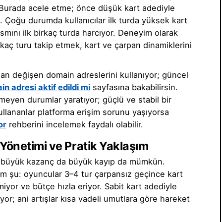
. Burada acele etme; önce düşük kart adediyle
t. Çoğu durumda kullanıcılar ilk turda yüksek kart
smını ilk birkaç turda harcıyor. Deneyim olarak
kaç turu takip etmek, kart ve çarpan dinamiklerini
an değişen domain adreslerini kullanıyor; güncel
n adresi aktif edildi mi
sayfasına bakabilirsin.
meyen durumlar yaratıyor; güçlü ve stabil bir
kullananlar platforma erişim sorunu yaşıyorsa
or
rehberini incelemek faydalı olabilir.
Yönetimi ve Pratik Yaklaşım
de büyük kazanç da büyük kayıp da mümkün.
m şu: oyuncular 3–4 tur çarpansız geçince kart
miyor ve bütçe hızla eriyor. Sabit kart adediyle
yor; ani artışlar kısa vadeli umutlara göre hareket