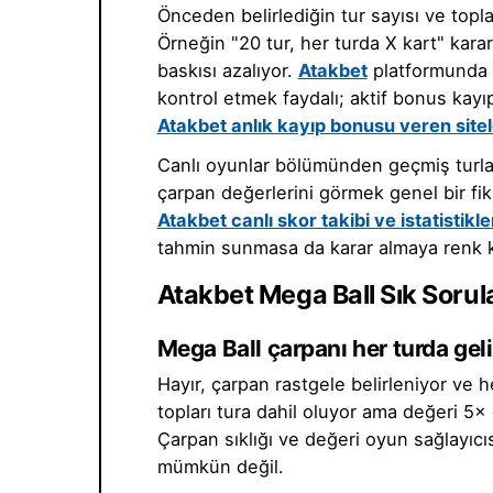
Önceden belirlediğin tur sayısı ve top
Örneğin "20 tur, her turda X kart" karar
baskısı azalıyor.
Atakbet
platformunda a
kontrol etmek faydalı; aktif bonus kayı
Atakbet anlık kayıp bonusu veren sitel
Canlı oyunlar bölümünden geçmiş turlar
çarpan değerlerini görmek genel bir fikir
Atakbet canlı skor takibi ve istatistikle
tahmin sunmasa da karar almaya renk k
Atakbet Mega Ball Sık Sorul
Mega Ball çarpanı her turda geli
Hayır, çarpan rastgele belirleniyor ve
topları tura dahil oluyor ama değeri 5×
Çarpan sıklığı ve değeri oyun sağlayıcı
mümkün değil.