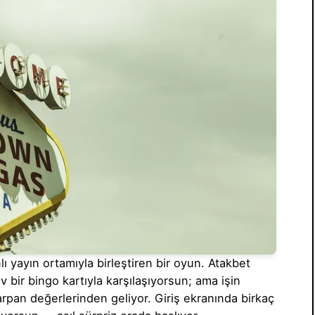
ı yayın ortamıyla birleştiren bir oyun. Atakbet
 bir bingo kartıyla karşılaşıyorsun; ama işin
rpan değerlerinden geliyor. Giriş ekranında birkaç