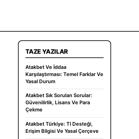
TAZE YAZILAR
Atakbet Ve İddaa
Karşılaştırması: Temel Farklar Ve
Yasal Durum
Atakbet Sık Sorulan Sorular:
Güvenilirlik, Lisans Ve Para
Çekme
Atakbet Türkiye: Tl Desteği,
Erişim Bilgisi Ve Yasal Çerçeve