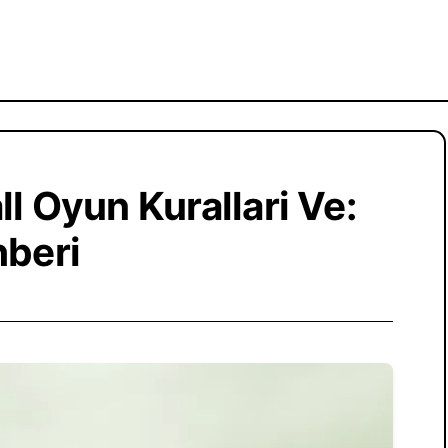
l Oyun Kurallari Ve:
beri