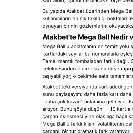
kart aldın, "şimdi ne olacak?" diye bekl
Bu yazıda Atakbet üzerinden Mega Ball k
kullanıcıların en sık takıldığı noktaları 
oynayan birinin gözlemlerini okuyacaks
Atakbet'te Mega Ball Nedir v
Mega Ball'u anlatmanın en temiz yolu şu
kartlardaki sayılar bu numaralarla eşle
Temel mantık tombaladan farklı değil. 
çekilmesinden önce ekrana düşen
çar
taşıyabiliyor; o çekimde satır tamamla
Atakbet'teki versiyonda kart adedi gene
şunu paylaşayım: daha fazla kart daha 
"daha çok kazan" anlamına gelmiyor. K
artıyor. Bunu şöyle düşün — 10 kart a
çarpan eşleşmesi yine olasılığa bağlı ka
Mega Ball'u farklı kılan, volatilitenin 
çarpanlı bir tur dramatik fark yaratıyor.