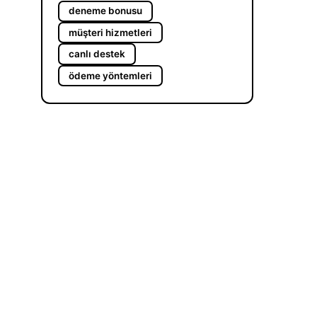
deneme bonusu
müşteri hizmetleri
canlı destek
ödeme yöntemleri