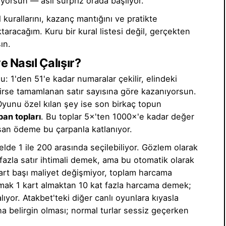
iyorsun — asıl sürpriz orada başlıyor.
urallarını, kazanç mantığını ve pratikte
aktaracağım. Kuru bir kural listesi değil, gerçekten
ın.
e Nasıl Çalışır?
: 1'den 51'e kadar numaralar çekilir, elindeki
şirse tamamlanan satır sayısına göre kazanıyorsun.
Oyunu özel kılan şey ise son birkaç topun
pan topları
. Bu toplar 5×'ten 1000×'e kadar değer
rsan ödeme bu çarpanla katlanıyor.
lde 1 ile 200 arasında seçilebiliyor. Gözlem olarak
fazla satır ihtimali demek, ama bu otomatik olarak
art başı maliyet değişmiyor, toplam harcama
lmak 1 kart almaktan 10 kat fazla harcama demek;
lıyor. Atakbet'teki diğer canlı oyunlara kıyasla
daha belirgin olması; normal turlar sessiz geçerken