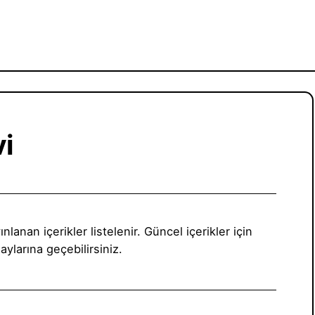
vi
nan içerikler listelenir. Güncel içerikler için
aylarına geçebilirsiniz.