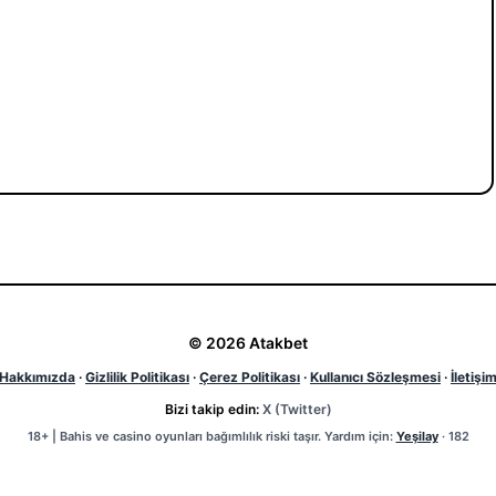
© 2026 Atakbet
Hakkımızda
·
Gizlilik Politikası
·
Çerez Politikası
·
Kullanıcı Sözleşmesi
·
İletişi
Bizi takip edin:
X (Twitter)
18+ | Bahis ve casino oyunları bağımlılık riski taşır. Yardım için:
Yeşilay
· 182