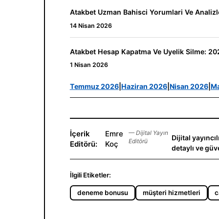
Atakbet Uzman Bahisci Yorumlari Ve Analizl
14 Nisan 2026
Atakbet Hesap Kapatma Ve Uyelik Silme: 20
1 Nisan 2026
Temmuz 2026
|
Haziran 2026
|
Nisan 2026
|
Ma
İçerik
Emre
— Dijital Yayın
Dijital yayıncı
Editörü
Editörü:
Koç
detaylı ve güv
İlgili Etiketler:
deneme bonusu
müşteri hizmetleri
c