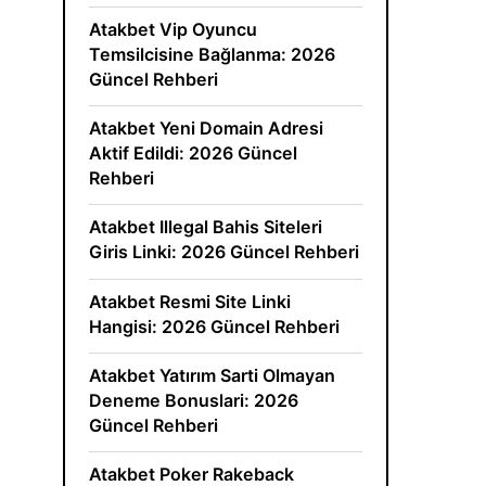
Atakbet Vip Oyuncu
Temsilcisine Bağlanma: 2026
Güncel Rehberi
Atakbet Yeni Domain Adresi
Aktif Edildi: 2026 Güncel
Rehberi
Atakbet Illegal Bahis Siteleri
Giris Linki: 2026 Güncel Rehberi
Atakbet Resmi Site Linki
Hangisi: 2026 Güncel Rehberi
Atakbet Yatırım Sarti Olmayan
Deneme Bonuslari: 2026
Güncel Rehberi
Atakbet Poker Rakeback