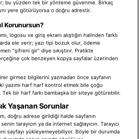
yor; bu yüzden tek bir yönteme güvenme. Birkaç
aynı yere götürüyorsa o doğru adrestir.
ıl Korunursun?
mı, logosu ve giriş ekranı alıştığın halinden farklı
rda ele verir; yazı tipi bozuk olur, ödeme
n "şifreni gir" diye sıkıştırır. Pratikte
, gerçeğine çok benzeyen kopya sayfalar üzerinden
rer girmez bilgilerini yazmadan önce sayfanın
i yazımı harf harf kontrol etmek bile çoğu
Tek bir harf farkı bambaşka bir siteye götürebilir.
Sık Yaşanan Sorunlar
, doğru adrese girildiği halde sayfanın
nin tarayıcın ya da internet sağlayıcın. Tarayıcı
 yeni sayfayı yükleyemeyebiliyor. Böyle bir durumda