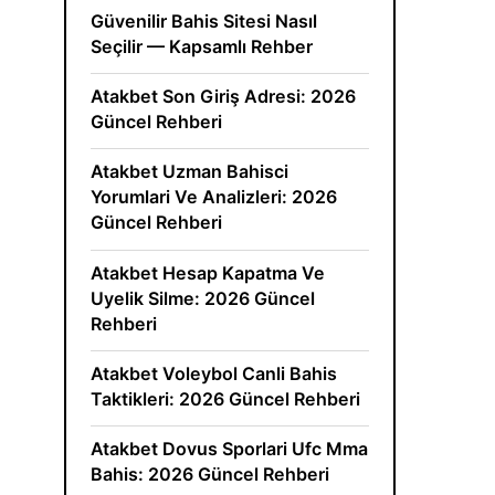
Güvenilir Bahis Sitesi Nasıl
Seçilir — Kapsamlı Rehber
Atakbet Son Giriş Adresi: 2026
Güncel Rehberi
Atakbet Uzman Bahisci
Yorumlari Ve Analizleri: 2026
Güncel Rehberi
Atakbet Hesap Kapatma Ve
Uyelik Silme: 2026 Güncel
Rehberi
Atakbet Voleybol Canli Bahis
Taktikleri: 2026 Güncel Rehberi
Atakbet Dovus Sporlari Ufc Mma
Bahis: 2026 Güncel Rehberi