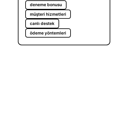
deneme bonusu
müşteri hizmetleri
canlı destek
ödeme yöntemleri