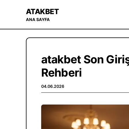
ATAKBET
ANA SAYFA
atakbet Son Giri
Rehberi
04.06.2026