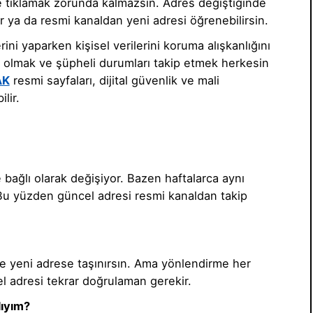
re tıklamak zorunda kalmazsın. Adres değiştiğinde
r ya da resmi kanaldan yeni adresi öğrenebilirsin.
lerini yaparken kişisel verilerini koruma alışkanlığını
li olmak ve şüpheli durumları takip etmek herkesin
AK
resmi sayfaları, dijital güvenlik ve mali
lir.
e bağlı olarak değişiyor. Bazen haftalarca aynı
 Bu yüzden güncel adresi resmi kanaldan takip
 yeni adrese taşınırsın. Ama yönlendirme her
l adresi tekrar doğrulaman gerekir.
lıyım?