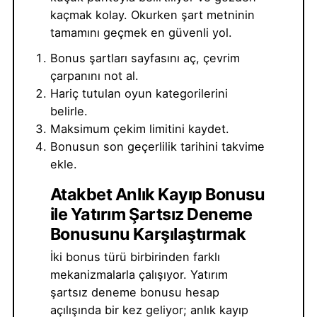
kaçmak kolay. Okurken şart metninin
tamamını geçmek en güvenli yol.
Bonus şartları sayfasını aç, çevrim
çarpanını not al.
Hariç tutulan oyun kategorilerini
belirle.
Maksimum çekim limitini kaydet.
Bonusun son geçerlilik tarihini takvime
ekle.
Atakbet Anlık Kayıp Bonusu
ile Yatırım Şartsız Deneme
Bonusunu Karşılaştırmak
İki bonus türü birbirinden farklı
mekanizmalarla çalışıyor. Yatırım
şartsız deneme bonusu hesap
açılışında bir kez geliyor; anlık kayıp