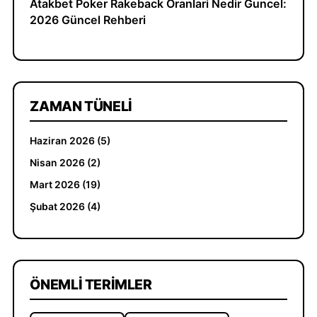
Atakbet Poker Rakeback Oranlari Nedir Guncel:
2026 Güncel Rehberi
ZAMAN TÜNELI
Haziran 2026 (5)
Nisan 2026 (2)
Mart 2026 (19)
Şubat 2026 (4)
ÖNEMLI TERIMLER