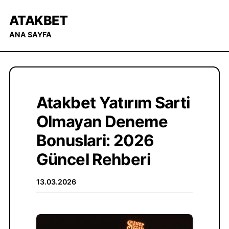
ATAKBET
ANA SAYFA
Atakbet Yatırım Sarti
Olmayan Deneme
Bonuslari: 2026
Güncel Rehberi
13.03.2026