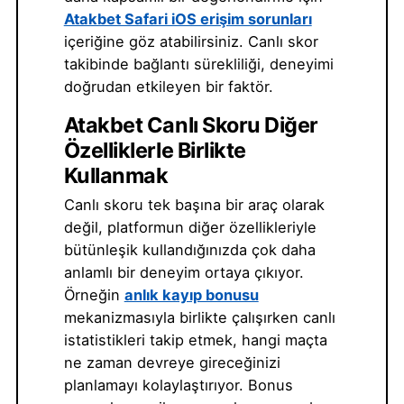
Atakbet Safari iOS erişim sorunları
içeriğine göz atabilirsiniz. Canlı skor
takibinde bağlantı sürekliliği, deneyimi
doğrudan etkileyen bir faktör.
Atakbet Canlı Skoru Diğer
Özelliklerle Birlikte
Kullanmak
Canlı skoru tek başına bir araç olarak
değil, platformun diğer özellikleriyle
bütünleşik kullandığınızda çok daha
anlamlı bir deneyim ortaya çıkıyor.
Örneğin
anlık kayıp bonusu
mekanizmasıyla birlikte çalışırken canlı
istatistikleri takip etmek, hangi maçta
ne zaman devreye gireceğinizi
planlamayı kolaylaştırıyor. Bonus