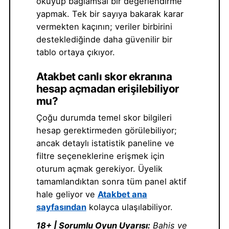
okuyup bağlamsal bir değerlendirme
yapmak. Tek bir sayıya bakarak karar
vermekten kaçının; veriler birbirini
desteklediğinde daha güvenilir bir
tablo ortaya çıkıyor.
Atakbet canlı skor ekranına
hesap açmadan erişilebiliyor
mu?
Çoğu durumda temel skor bilgileri
hesap gerektirmeden görülebiliyor;
ancak detaylı istatistik paneline ve
filtre seçeneklerine erişmek için
oturum açmak gerekiyor. Üyelik
tamamlandıktan sonra tüm panel aktif
hale geliyor ve
Atakbet ana
sayfasından
kolayca ulaşılabiliyor.
18+ | Sorumlu Oyun Uyarısı:
Bahis ve