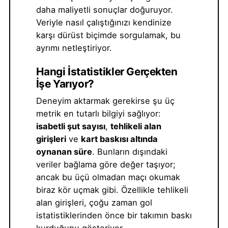
daha maliyetli sonuçlar doğuruyor.
Veriyle nasıl çalıştığınızı kendinize
karşı dürüst biçimde sorgulamak, bu
ayrımı netleştiriyor.
Hangi İstatistikler Gerçekten
İşe Yarıyor?
Deneyim aktarmak gerekirse şu üç
metrik en tutarlı bilgiyi sağlıyor:
isabetli şut sayısı
,
tehlikeli alan
girişleri
ve
kart baskısı altında
oynanan süre
. Bunların dışındaki
veriler bağlama göre değer taşıyor;
ancak bu üçü olmadan maçı okumak
biraz kör uçmak gibi. Özellikle tehlikeli
alan girişleri, çoğu zaman gol
istatistiklerinden önce bir takımın baskı
kurduğunu gösteriyor.