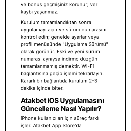
ve bonus geçmişiniz korunur; veri
kaybı yaşanmaz.
Kurulum tamamlandıktan sonra
uygulamayı açın ve sürüm numarasını
kontrol edin; genelde ayarlar veya
profil menüsünde "Uygulama Sürümü"
olarak görünür. Eski ve yeni sürüm
numarası aynıysa indirme düzgün
tamamlanmamış demektir. Wi-Fi
bağlantısına geçip işlemi tekrarlayın.
Kararlı bir bağlantıda kurulum 2–3
dakika içinde biter.
Atakbet iOS Uygulamasını
Güncelleme Nasıl Yapılır?
iPhone kullanıcıları için süreç farklı
işler. Atakbet App Store'da