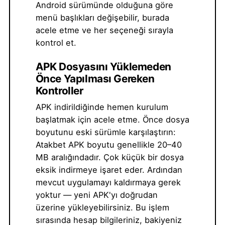
Android sürümünde olduğuna göre
menü başlıkları değişebilir, burada
acele etme ve her seçeneği sırayla
kontrol et.
APK Dosyasını Yüklemeden
Önce Yapılması Gereken
Kontroller
APK indirildiğinde hemen kurulum
başlatmak için acele etme. Önce dosya
boyutunu eski sürümle karşılaştırın:
Atakbet APK boyutu genellikle 20–40
MB aralığındadır. Çok küçük bir dosya
eksik indirmeye işaret eder. Ardından
mevcut uygulamayı kaldırmaya gerek
yoktur — yeni APK'yı doğrudan
üzerine yükleyebilirsiniz. Bu işlem
sırasında hesap bilgileriniz, bakiyeniz