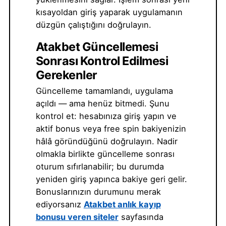
kısayoldan giriş yaparak uygulamanın
düzgün çalıştığını doğrulayın.
Atakbet Güncellemesi
Sonrası Kontrol Edilmesi
Gerekenler
Güncelleme tamamlandı, uygulama
açıldı — ama henüz bitmedi. Şunu
kontrol et: hesabınıza giriş yapın ve
aktif bonus veya free spin bakiyenizin
hâlâ göründüğünü doğrulayın. Nadir
olmakla birlikte güncelleme sonrası
oturum sıfırlanabilir; bu durumda
yeniden giriş yapınca bakiye geri gelir.
Bonuslarınızın durumunu merak
ediyorsanız
Atakbet anlık kayıp
bonusu veren siteler
sayfasında